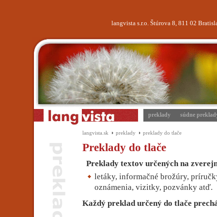
langvista s.r.o. Štúrova 8, 811 02 Brati
preklady
súdne preklad
langvista.sk
preklady
preklady do tlače
Preklady do tlače
Preklady textov určených na zverejn
letáky, informačné brožúry, príručk
oznámenia, vizitky, pozvánky atď.
Každý preklad určený do tlače prech